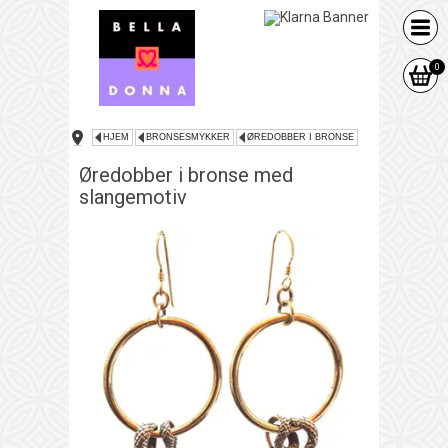
0
HJEM
BRONSESMYKKER
ØREDOBBER I BRONSE
Øredobber i bronse med
slangemotiv