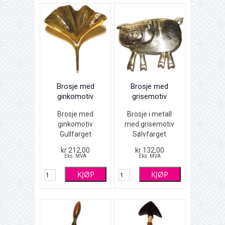
Brosje med
Brosje med
ginkomotiv
grisemotiv
Brosje med
Brosje i metall
ginkomotiv
med grisemotiv
Gullfarget
Sølvfarget
5 x 3,8 cm
5 x 4 cm
kr 212,00
kr 132,00
Eks. MVA
Eks. MVA
KJØP
KJØP