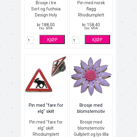
Brosje i tre
Pin med norsk
Sort og fuchsia
flagg
Design Holy
Rhodiumplett
Smoke
(sølvfarget) med
kr 188,00
kr 158,40
9 x 4 x 4 cm
rød, hvit og
Eks. MVA
Eks. MVA
blå emalje
KJØP
KJØP
1,3 x 1,6 cm
Pin med "fare for
Brosje med
elg" skilt
blomstemotiv
Pin med "fare for
Brosje med
elg" skilt.
blomstemotiv
Rhodiumplett
Gullplett og lys lilla