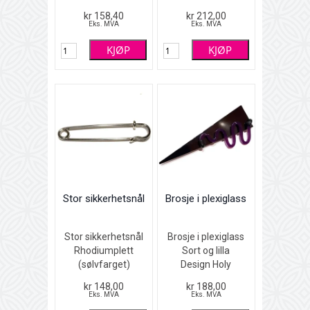
(sølvfarget) med
og rosa emalje
kr 158,40
kr 212,00
hvit, sort og rød
6 x 6 cm
Eks. MVA
Eks. MVA
emalje
KJØP
KJØP
2 x 2 cm
Stor sikkerhetsnål
Brosje i plexiglass
Stor sikkerhetsnål
Brosje i plexiglass
Rhodiumplett
Sort og lilla
(sølvfarget)
Design Holy
7,5 x 2 cm
Smoke
kr 148,00
kr 188,00
10 x 4 cm
Eks. MVA
Eks. MVA