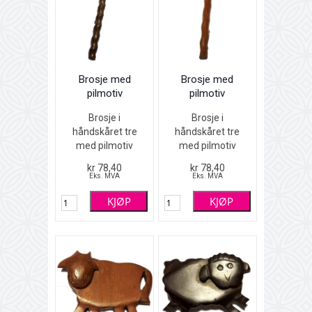
Brosje med
Brosje med
pilmotiv
pilmotiv
Brosje i
Brosje i
håndskåret tre
håndskåret tre
med pilmotiv
med pilmotiv
Intarsiateknikk -
Intarsiateknikk -
kr 78,40
kr 78,40
forskjellige
forskjellige
Eks. MVA
Eks. MVA
tresorter limt
tresorter limt
KJØP
KJØP
sammen
sammen
Brun og sort
Brun og sort
11 x 1,8 cm
11 x 1,8 cm