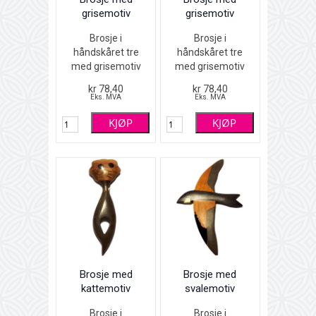
grisemotiv
grisemotiv
Brosje i
Brosje i
håndskåret tre
håndskåret tre
med grisemotiv
med grisemotiv
Sort
Intarsiateknikk -
kr 78,40
kr 78,40
6,5 x 3,5 cm
forskjellige
Eks. MVA
Eks. MVA
tresorter limt
KJØP
KJØP
sammen
Bruntoner
4 x 3,5 cm
Brosje med
Brosje med
kattemotiv
svalemotiv
Brosje i
Brosje i