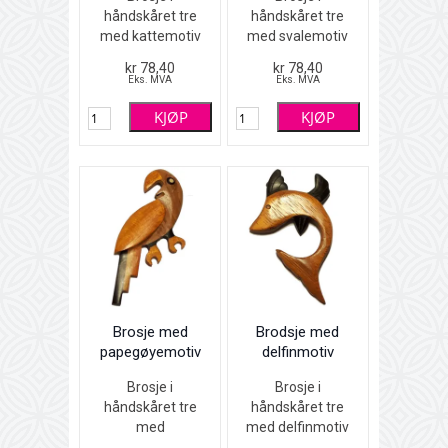
håndskåret tre
håndskåret tre
med kattemotiv
med svalemotiv
Intarsiateknikk -
Intarsiateknikk -
kr 78,40
kr 78,40
forskjellige
forskjellige
Eks. MVA
Eks. MVA
tresorter limt
tresorter limt
KJØP
KJØP
sammen
sammen
Brun, sort og grå
Brun, sort og grå
7 x 2,2 cm
9 x 5,5 cm
Brosje med
Brodsje med
papegøyemotiv
delfinmotiv
Brosje i
Brosje i
håndskåret tre
håndskåret tre
med
med delfinmotiv
papegøyemotiv
Intarsiateknikk -