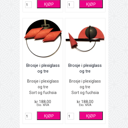
KJØP
KJØP
Brosje i plexiglass
Brosje i plexiglass
og tre
og tre
Brosje i plexiglass
Brosje i plexiglass
og tre
og tre
Sort og fuchsia
Sort og fuchsia
Design Holy
Design Holy
kr 188,00
kr 188,00
Smoke
Smoke
Eks. MVA
Eks. MVA
6 x 6 cm
8 x 5 cm
KJØP
KJØP