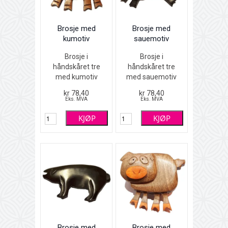
Brosje med
Brosje med
kumotiv
sauemotiv
Brosje i
Brosje i
håndskåret tre
håndskåret tre
med kumotiv
med sauemotiv
Brun
Sort
kr 78,40
kr 78,40
4,5 x 3,5 cm
4,5 x 3 cm
Eks. MVA
Eks. MVA
KJØP
KJØP
Brosje med
Brosje med