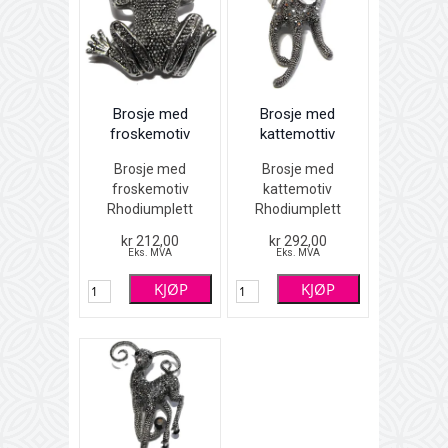
Brosje med
Brosje med
froskemotiv
kattemottiv
Brosje med
Brosje med
froskemotiv
kattemotiv
Rhodiumplett
Rhodiumplett
(sølvfarget) med
(sølvfarget) med
kr 212,00
kr 292,00
Aurora Borealis-
sort- og
Eks. MVA
Eks. MVA
fargete Swarovski
hematittfargete
KJØP
KJØP
krystaller
Swarovski
(Aurora Borealis =
krystaller
latin for nordlys)
Høyde 6 cm
Høyde 4 cm