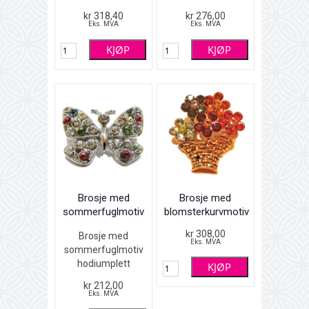
(hematittfarget)
blanke Swarovski
kr 318,40
kr 276,00
med fargete
krystaller
Eks. MVA
Eks. MVA
Swarovski
Lengde 4,5cm
KJØP
KJØP
krystaller og
glassperler
5 x 5 cm
Brosje med
Brosje med
sommerfuglmotiv
blomsterkurvmotiv
kr 308,00
Brosje med
Eks. MVA
sommerfuglmotiv
hodiumplett
KJØP
(sølvfarget) og
kr 212,00
multifargete
Eks. MVA
Swarovski