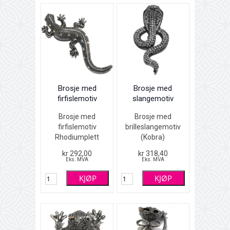
Brosje med
Brosje med
firfislemotiv
slangemotiv
Brosje med
Brosje med
firfislemotiv
brilleslangemotiv
Rhodiumplett
(Kobra)
(sølvfarget) med
Hematittfarget med
kr 292,00
kr 318,40
Aurora Borealis-
hvit- og
Eks. MVA
Eks. MVA
fargete Swarovski
grønnfargete
KJØP
KJØP
krystaller
Swarovski
(Aurora Borealis =
krystaller
latin for nordlys)
Høyde 7 cm
Lengde 9 cm