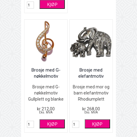
KJØP
krystaller
Lengde 3cm
Brosje med G-
Brosje med
nøkkelmotiv
elefantmotiv
Brosje med G-
Brosje med mor og
nøkkelmotiv
barn elefantmotiv
Gullplett og blanke
Rhodiumplett
Swarovski
(sølvfarget) med
kr 212,00
kr 268,00
krystaller
hvit- ogsortfargete
Eks. MVA
Eks. MVA
Høyde 5 cm
Swarovski
KJØP
KJØP
krystaller
Lengde 5 cm