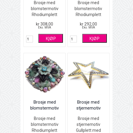
Brosje med
Brosje med
blomstermotiv
blomstermotiv
Rhodiumplett
Rhodiumplett
(sølvfarget) med
(sølvfarget) med
kr 308,00
kr 292,00
fargete Swarovski
fargete Swarovski
Eks. MVA
Eks. MVA
krystaller og
krystaller,
KJØP
KJØP
glassperler
emalje og
4 x 4 cm
glassperler
4 x 4 cm
Brosje med
Brosje med
blomstermotiv
stjernemotiv
Brosje med
Brosje med
blomstermotiv
stjernemotiv
Rhodiumplett
Gullplett med